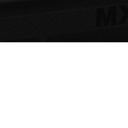
Início
A Sitmed
Crash Test
Responsabilidade Ambiental
Linha Médica