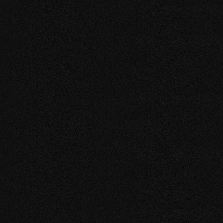
INÍCIO
ACERCA
Sobre Sitmed
Crash Test
Responsabilidad Medioambiental
PRODUCTOS
Línea Médica
Línea Militar
ASISTÊNCIA